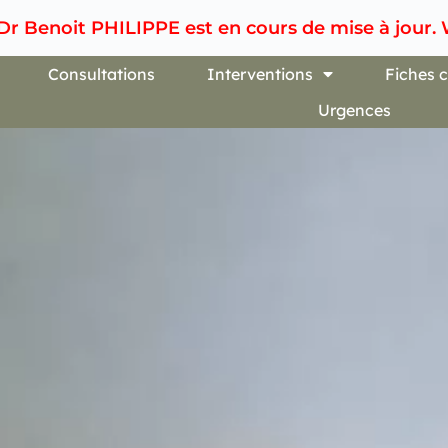
 Dr Benoit PHILIPPE est en cours de mise à jour.
Consultations
Interventions
Fiches c
Urgences