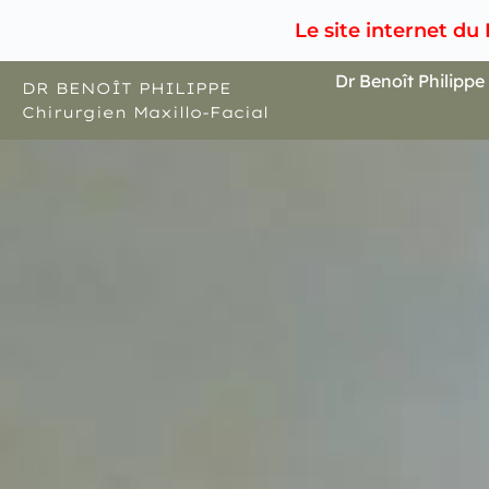
Aller
Le site internet du
au
contenu
Dr Benoît Philippe
DR BENOÎT PHILIPPE
Chirurgien Maxillo-Facial